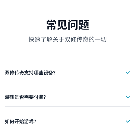
常见问题
快速了解关于双修传奇的一切
双修传奇支持哪些设备？
双修传奇支持iOS 12.0及以上、Android 8.0及以上的所有
设备。同时支持平板和手机，为您提供最佳的游戏体验。
游戏是否需要付费？
双修传奇是完全免费的游戏，您可以免费下载和游玩。游戏
内提供可选的付费内容，但不影响游戏的核心体验。
如何开始游戏？
只需点击"立即下载"按钮，从App Store或Google Play下