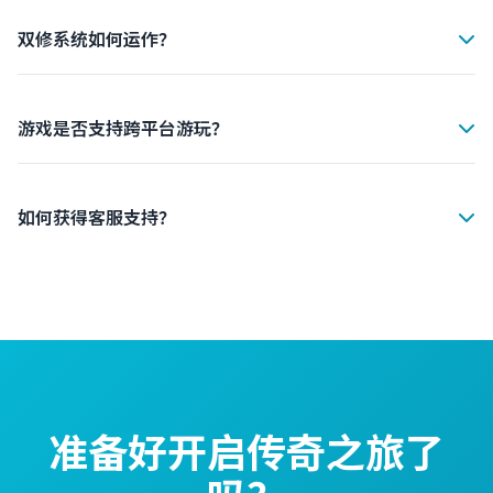
载游戏。安装完成后，使用您的账号登录即可开始冒险。新
手玩家会获得丰厚的新手礼包。
双修系统如何运作？
双修系统允许您同时修炼两条修行路线。您可以选择仙道和
魔法的任意组合，每条路线都有独立的技能树和装备系统，
让您打造独特的角色。
游戏是否支持跨平台游玩？
是的，双修传奇支持完整的跨平台功能。您可以在手机和平
板之间无缝切换，账号数据实时同步，随时随地继续您的冒
险。
如何获得客服支持？
我们提供24/7的客服支持。您可以在游戏内点击"帮助"按
钮，或访问我们的官方网站提交工单。我们的客服团队会在
24小时内回复您的问题。
准备好开启传奇之旅了