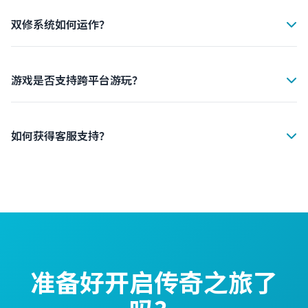
载游戏。安装完成后，使用您的账号登录即可开始冒险。新
手玩家会获得丰厚的新手礼包。
双修系统如何运作？
双修系统允许您同时修炼两条修行路线。您可以选择仙道和
魔法的任意组合，每条路线都有独立的技能树和装备系统，
让您打造独特的角色。
游戏是否支持跨平台游玩？
是的，双修传奇支持完整的跨平台功能。您可以在手机和平
板之间无缝切换，账号数据实时同步，随时随地继续您的冒
险。
如何获得客服支持？
我们提供24/7的客服支持。您可以在游戏内点击"帮助"按
钮，或访问我们的官方网站提交工单。我们的客服团队会在
24小时内回复您的问题。
准备好开启传奇之旅了