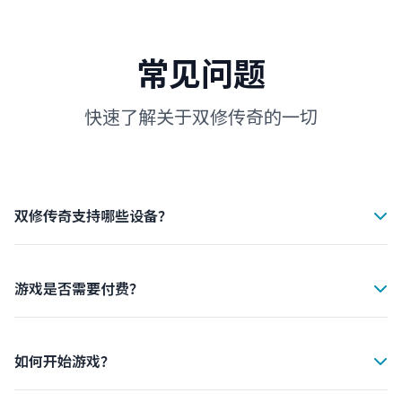
常见问题
快速了解关于双修传奇的一切
双修传奇支持哪些设备？
双修传奇支持iOS 12.0及以上、Android 8.0及以上的所有
设备。同时支持平板和手机，为您提供最佳的游戏体验。
游戏是否需要付费？
双修传奇是完全免费的游戏，您可以免费下载和游玩。游戏
内提供可选的付费内容，但不影响游戏的核心体验。
如何开始游戏？
只需点击"立即下载"按钮，从App Store或Google Play下