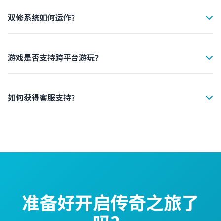
载游戏。安装完成后，使用您的账号登录即可开始冒险。新
手玩家会获得丰厚的新手礼包。
双修系统如何运作？
双修系统允许您同时修炼两条修行路线。您可以选择仙道和
魔法的任意组合，每条路线都有独立的技能树和装备系统，
让您打造独特的角色。
游戏是否支持跨平台游玩？
是的，双修传奇支持完整的跨平台功能。您可以在手机和平
板之间无缝切换，账号数据实时同步，随时随地继续您的冒
险。
如何获得客服支持？
我们提供24/7的客服支持。您可以在游戏内点击"帮助"按
钮，或访问我们的官方网站提交工单。我们的客服团队会在
24小时内回复您的问题。
准备好开启传奇之旅了