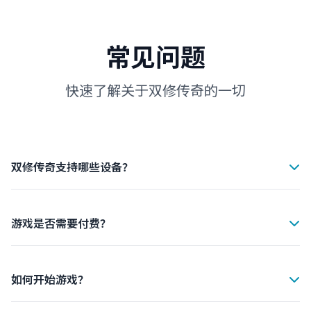
常见问题
快速了解关于双修传奇的一切
双修传奇支持哪些设备？
双修传奇支持iOS 12.0及以上、Android 8.0及以上的所有
设备。同时支持平板和手机，为您提供最佳的游戏体验。
游戏是否需要付费？
双修传奇是完全免费的游戏，您可以免费下载和游玩。游戏
内提供可选的付费内容，但不影响游戏的核心体验。
如何开始游戏？
只需点击"立即下载"按钮，从App Store或Google Play下