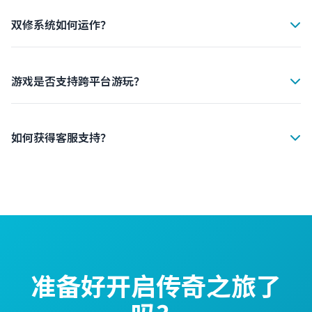
载游戏。安装完成后，使用您的账号登录即可开始冒险。新
手玩家会获得丰厚的新手礼包。
双修系统如何运作？
双修系统允许您同时修炼两条修行路线。您可以选择仙道和
魔法的任意组合，每条路线都有独立的技能树和装备系统，
让您打造独特的角色。
游戏是否支持跨平台游玩？
是的，双修传奇支持完整的跨平台功能。您可以在手机和平
板之间无缝切换，账号数据实时同步，随时随地继续您的冒
险。
如何获得客服支持？
我们提供24/7的客服支持。您可以在游戏内点击"帮助"按
钮，或访问我们的官方网站提交工单。我们的客服团队会在
24小时内回复您的问题。
准备好开启传奇之旅了