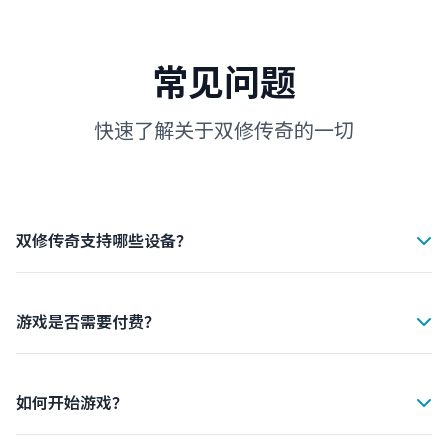
常见问题
快速了解关于双修传奇的一切
双修传奇支持哪些设备？
双修传奇支持iOS 12.0及以上、Android 8.0及以上的所有
设备。同时支持平板和手机，为您提供最佳的游戏体验。
游戏是否需要付费？
双修传奇是完全免费的游戏，您可以免费下载和游玩。游戏
内提供可选的付费内容，但不影响游戏的核心体验。
如何开始游戏？
只需点击"立即下载"按钮，从App Store或Google Play下